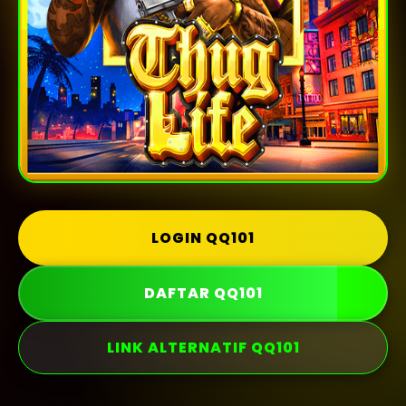
LOGIN QQ101
DAFTAR QQ101
LINK ALTERNATIF QQ101